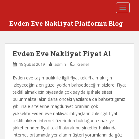
S
TOGGLE
k
i
Evden Eve Nakliyat Platformu Blog
p
t
o
m
Evden Eve Nakliyat Fiyat Al
a
i
18 Şubat 2019
admin
Genel
n
c
Evden eve taşımacılık ile ilgili fiyat teklifi almak için
o
izleyeceğiniz en güzel yoldan bahsedeceğim sizlere. Fiyat
n
teklifi almak için piyasada çok sayıda iş ihale sitesi
t
bulunmakta lakin daha önceki yazılarda da bahsettiğimiz
e
gibi ihale sitelerine mağduriyet oranları çok
n
yüksektir.
Evden eve nakliyat ihtiyaçlarınız ile ilgili fiyat
t
teklifi alırken internet üzerinden bulduğunuz nakliye
şirketlerinden fiyat teklifi alarak bu şirketler hakkında
internet ortamında yer alan müşteri yorumlarını da göz