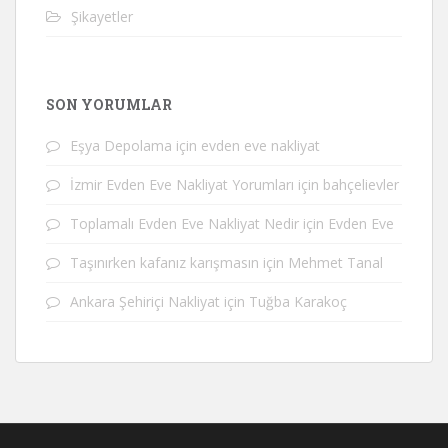
Şikayetler
SON YORUMLAR
Eşya Depolama
için
evden eve nakliyat
İzmir Evden Eve Nakliyat Yorumları
için
bahçelievler
Toplamalı Evden Eve Nakliyat Nedir
için
Evden Eve
Taşınırken kafanız karışmasın
için
Mehmet Tanal
Ankara Şehiriçi Nakliyat
için
Tuğba Karakoç