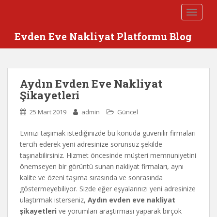
S
TOGGLE
k
i
Evden Eve Nakliyat Platformu Blog
p
t
o
m
Aydın Evden Eve Nakliyat
a
Şikayetleri
i
n
25 Mart 2019
admin
Güncel
c
o
Evinizi taşımak istediğinizde bu konuda güvenilir firmaları
n
tercih ederek yeni adresinize sorunsuz şekilde
t
taşınabilirsiniz. Hizmet öncesinde müşteri memnuniyetini
e
önemseyen bir görüntü sunan nakliyat firmaları, aynı
n
kalite ve özeni taşıma sırasında ve sonrasında
t
göstermeyebiliyor.
Sizde eğer eşyalarınızı yeni adresinize
ulaştırmak isterseniz,
Aydın evden eve nakliyat
şikayetleri
ve yorumları araştırması yaparak birçok