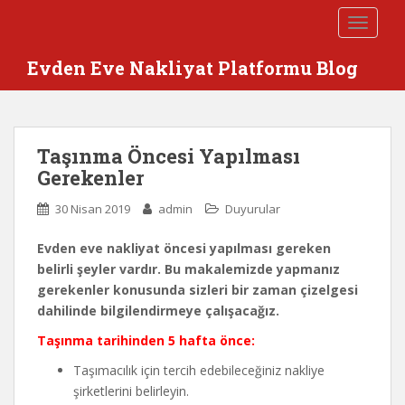
S
TOGGLE
k
i
Evden Eve Nakliyat Platformu Blog
p
t
o
m
Taşınma Öncesi Yapılması
a
Gerekenler
i
n
30 Nisan 2019
admin
Duyurular
c
o
Evden eve nakliyat öncesi yapılması gereken
n
belirli şeyler vardır. Bu makalemizde yapmanız
t
gerekenler konusunda sizleri bir zaman çizelgesi
e
dahilinde bilgilendirmeye çalışacağız.
n
Taşınma tarihinden 5 hafta önce:
t
Taşımacılık için tercih edebileceğiniz nakliye
şirketlerini belirleyin.