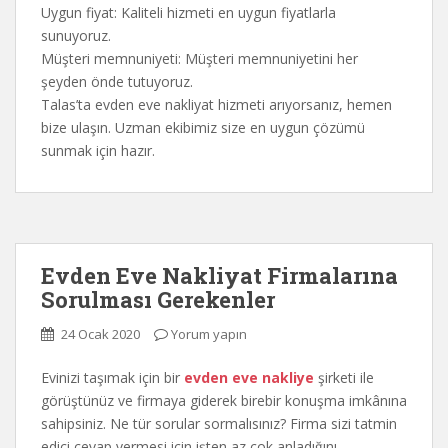
Uygun fiyat: Kaliteli hizmeti en uygun fiyatlarla
sunuyoruz.
Müşteri memnuniyeti: Müşteri memnuniyetini her
şeyden önde tutuyoruz.
Talas’ta evden eve nakliyat hizmeti arıyorsanız, hemen
bize ulaşın. Uzman ekibimiz size en uygun çözümü
sunmak için hazır.
Evden Eve Nakliyat Firmalarına
Sorulması Gerekenler
24 Ocak 2020
Yorum yapın
Evinizi taşımak için bir
evden eve nakliye
şirketi ile
görüştünüz ve firmaya giderek birebir konuşma imkânına
sahipsiniz. Ne tür sorular sormalısınız? Firma sizi tatmin
edici cevap vermesi için işten az çok anladığını