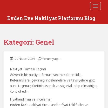
S
TOGGLE
k
i
Evden Eve Nakliyat Platformu Blog
p
t
o
m
Kategori:
Genel
a
i
n
c
20 Nisan 2024
Yorum yapın
o
n
Nakliyat Firması Seçimi:
t
Güvenilir bir nakliyat firması seçmek önemlidir.
e
Referanslara, çevrimiçi incelemelere ve tavsiyelere göz
n
atın. Taşıma şirketinin lisanslı ve sigortalı olup olmadığını
t
kontrol edin.
Fiyatlandırma ve İnceleme:
Birden fazla nakliyat firmasından fiyat teklifi alın ve