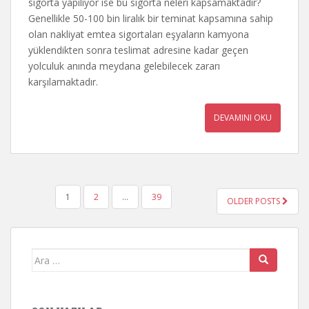
sigorta yapılıyor ise bu sigorta neleri kapsamaktadır?
Genellikle 50-100 bin liralık bir teminat kapsamına sahip
olan nakliyat emtea sigortaları eşyaların kamyona
yüklendikten sonra teslimat adresine kadar geçen
yolculuk anında meydana gelebilecek zararı
karşılamaktadır.
DEVAMINI OKU
YAZI
1
2
…
39
OLDER POSTS
GEZINMESI
Arama
yap: