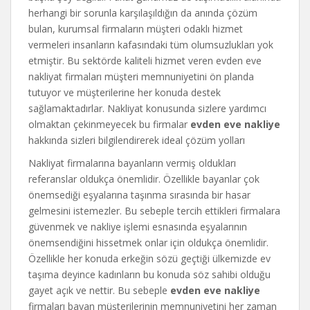
herhangi bir sorunla karşılaşıldığın da anında çözüm
bulan, kurumsal firmaların müşteri odaklı hizmet
vermeleri insanların kafasındaki tüm olumsuzlukları yok
etmiştir. Bu sektörde kaliteli hizmet veren evden eve
nakliyat firmaları müşteri memnuniyetini ön planda
tutuyor ve müşterilerine her konuda destek
sağlamaktadırlar. Nakliyat konusunda sizlere yardımcı
olmaktan çekinmeyecek bu firmalar
evden eve nakliye
hakkında sizleri bilgilendirerek ideal çözüm yolları
Nakliyat firmalarına bayanların vermiş oldukları
referanslar oldukça önemlidir. Özellikle bayanlar çok
önemsediği eşyalarına taşınma sırasında bir hasar
gelmesini istemezler. Bu sebeple tercih ettikleri firmalara
güvenmek ve nakliye işlemi esnasında eşyalarının
önemsendiğini hissetmek onlar için oldukça önemlidir.
Özellikle her konuda erkeğin sözü geçtiği ülkemizde ev
taşıma deyince kadınların bu konuda söz sahibi olduğu
gayet açık ve nettir. Bu sebeple
evden eve nakliye
firmaları bayan müşterilerinin memnuniyetini her zaman