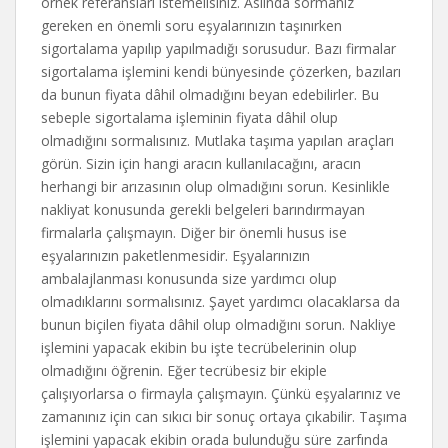
örnek referansları istemelisiniz. Aslında sormanız
gereken en önemli soru eşyalarınızın taşınırken
sigortalama yapılıp yapılmadığı sorusudur. Bazı firmalar
sigortalama işlemini kendi bünyesinde çözerken, bazıları
da bunun fiyata dâhil olmadığını beyan edebilirler. Bu
sebeple sigortalama işleminin fiyata dâhil olup
olmadığını sormalısınız. Mutlaka taşıma yapılan araçları
görün. Sizin için hangi aracın kullanılacağını, aracın
herhangi bir arızasının olup olmadığını sorun. Kesinlikle
nakliyat konusunda gerekli belgeleri barındırmayan
firmalarla çalışmayın. Diğer bir önemli husus ise
eşyalarınızın paketlenmesidir. Eşyalarınızın
ambalajlanması konusunda size yardımcı olup
olmadıklarını sormalısınız. Şayet yardımcı olacaklarsa da
bunun biçilen fiyata dâhil olup olmadığını sorun. Nakliye
işlemini yapacak ekibin bu işte tecrübelerinin olup
olmadığını öğrenin. Eğer tecrübesiz bir ekiple
çalışıyorlarsa o firmayla çalışmayın. Çünkü eşyalarınız ve
zamanınız için can sıkıcı bir sonuç ortaya çıkabilir. Taşıma
işlemini yapacak ekibin orada bulunduğu süre zarfında