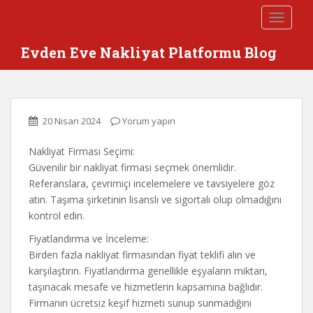
S
TOGGLE
k
i
Evden Eve Nakliyat Platformu Blog
p
t
o
m
a
20 Nisan 2024
Yorum yapın
i
Nakliyat Firması Seçimi:
n
Güvenilir bir nakliyat firması seçmek önemlidir.
c
Referanslara, çevrimiçi incelemelere ve tavsiyelere göz
o
atın. Taşıma şirketinin lisanslı ve sigortalı olup olmadığını
n
kontrol edin.
t
e
Fiyatlandırma ve İnceleme:
n
Birden fazla nakliyat firmasından fiyat teklifi alın ve
t
karşılaştırın. Fiyatlandırma genellikle eşyaların miktarı,
taşınacak mesafe ve hizmetlerin kapsamına bağlıdır.
Firmanın ücretsiz keşif hizmeti sunup sunmadığını