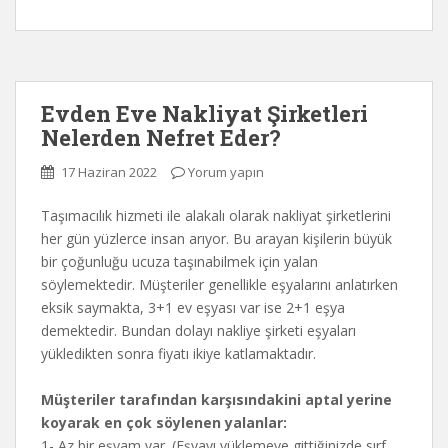
Evden Eve Nakliyat Şirketleri
Nelerden Nefret Eder?
17 Haziran 2022
Yorum yapın
Taşımacılık hizmeti ile alakalı olarak nakliyat şirketlerini
her gün yüzlerce insan arıyor. Bu arayan kişilerin büyük
bir çoğunluğu ucuza taşınabilmek için yalan
söylemektedir. Müşteriler genellikle eşyalarını anlatırken
eksik saymakta, 3+1 ev eşyası var ise 2+1 eşya
demektedir. Bundan dolayı nakliye şirketi eşyaları
yükledikten sonra fiyatı ikiye katlamaktadır.
Müşteriler tarafından karşısındakini aptal yerine
koyarak en çok söylenen yalanlar:
1- Az bir eşyam var. (Eşyayı yüklemeye gittiğinizde sırf