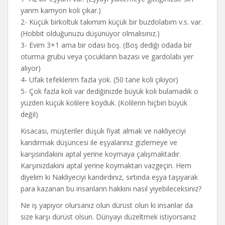
yarım kamyon koli çıkar.)
2- Küçük birkoltuk takımım küçük bir buzdolabım v.s. var.
(Hobbit olduğunuzu düşünüyor olmalısınız.)
3- Evim 3+1 ama bir odası boş. (Boş dediği odada bir
oturma grubu veya çocukların bazası ve gardolabı yer
alıyor)
4- Ufak tefeklerim fazla yok. (50 tane koli çıkıyor)
5- Çok fazla koli var dediğinizde büyük koli bulamadık o
yüzden küçük kolilere koyduk. (Kolilerin hiçbiri büyük
değil)
Kısacası, müşteriler düşük fiyat almak ve nakliyeciyi
kandırmak düşüncesi ile eşyalarınız gizlemeye ve
karşısındakini aptal yerine koymaya çalışmaktadır.
Karşınızdakini aptal yerine koymaktan vazgeçin. Hem
diyelim ki Nakliyeciyi kandırdınız, sırtında eşya taşıyarak
para kazanan bu insanların hakkını nasıl yiyebileceksiniz?
Ne iş yapıyor olursanız olun dürüst olun ki insanlar da
size karşı dürüst olsun. Dünyayı düzeltmek istiyorsanız