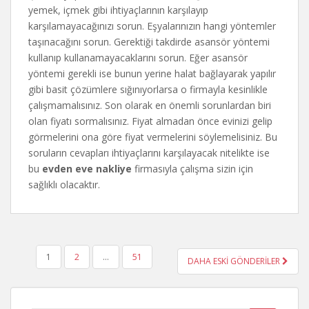
yemek, içmek gibi ihtiyaçlarının karşılayıp
karşılamayacağınızı sorun. Eşyalarınızın hangi yöntemler
taşınacağını sorun. Gerektiği takdirde asansör yöntemi
kullanıp kullanamayacaklarını sorun. Eğer asansör
yöntemi gerekli ise bunun yerine halat bağlayarak yapılır
gibi basit çözümlere sığınıyorlarsa o firmayla kesinlikle
çalışmamalısınız. Son olarak en önemli sorunlardan biri
olan fiyatı sormalısınız. Fiyat almadan önce evinizi gelip
görmelerini ona göre fiyat vermelerini söylemelisiniz. Bu
soruların cevapları ihtiyaçlarını karşılayacak nitelikte ise
bu
evden eve nakliye
firmasıyla çalışma sizin için
sağlıklı olacaktır.
YAZI
1
2
…
51
DAHA ESKİ GÖNDERİLER
GEZINMESI