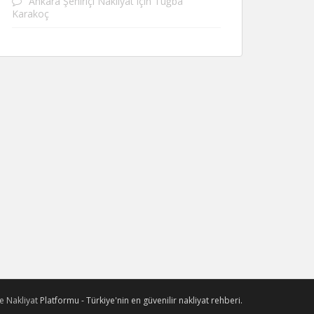
Ankara Şehiriçi Nakliyat
için
Tuğba
Karakoç
e Nakliyat
Platformu - Türkiye'nin en güvenilir nakliyat rehberi.