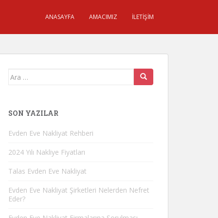
ANASAYFA
AMACIMIZ
İLETIŞIM
Arama
yap:
SON YAZILAR
Evden Eve Nakliyat Rehberi
2024 Yılı Nakliye Fiyatları
Talas Evden Eve Nakliyat
Evden Eve Nakliyat Şirketleri Nelerden Nefret
Eder?
Evden Eve Nakliyat Firmalarına Sorulması