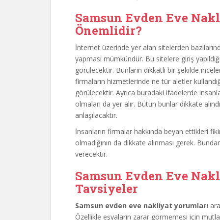
Samsun Evden Eve Nakl
Önemlidir?
İnternet üzerinde yer alan sitelerden bazıların
yapması mümkündür. Bu sitelere giriş yapıldı
görülecektir. Bunların dikkatli bir şekilde in
firmaların hizmetlerinde ne tür aletler kulland
görülecektir. Ayrıca buradaki ifadelerde insan
olmaları da yer alır. Bütün bunlar dikkate alı
anlaşılacaktır.
İnsanların firmalar hakkında beyan ettikleri fik
olmadığının da dikkate alınması gerek. Bunda
verecektir.
Samsun Evden Eve Nakli
Tavsiyeler
Samsun evden eve nakliyat yorumları
ara
Özellikle eşyaların zarar görmemesi için mutlak