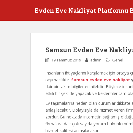
S
Evden Eve Nakliyat Platformu 
k
i
p
t
o
m
Samsun Evden Eve Nakliya
a
i
19 Temmuz 2019
admin
Genel
n
c
İnsanların ihtiyaçlarını karşılamak için ortaya 
o
taşımacılıktır.
Samsun evden eve nakliyat
y
n
dair bir takım bilgiler edinilebilir. Böylece ins
t
etkili bir şekilde yapacak ve beklentiler tam ol
e
Ev taşımalarına neden olan durumlar dikkate a
n
anlaşılacaktır. Dolayısıyla da hizmet veren fir
t
zordur. Bu noktada internetin sağlamış olduğu ko
firmalara dair çok sayıda yorum bulmak mümkün
hizmet kalitesi anlaşılacaktır.