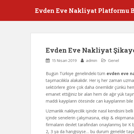
S
Evden Eve Nakliyat Platformu 
k
i
p
t
o
m
Evden Eve Nakliyat Şikaye
a
i
15 Nisan 2019
admin
Genel
n
c
Bugün Türkiye genelindeki tüm
evden eve na
o
taşımacılıkla alakalıdır. Her iş her zaman uzma
n
sektörlere göre çok daha önemlidir çünkü hem 
t
emanet ettiğiniz bir alan hem de ağır yük taş
e
maddi kayıpların ötesinde can kayıplarının bile
n
Uzmanlık nakliyecilik işinde nasıl kendisini belli
t
içinde senelerin çalışmasına, ekip & ekipman
firmaların devlet tarafından onaylanmış bir 
2, 3 ya da hangisiyse… bu durum genelde taşım