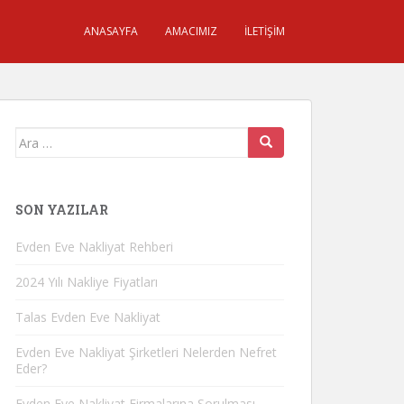
ANASAYFA
AMACIMIZ
İLETIŞIM
Arama
yap:
SON YAZILAR
Evden Eve Nakliyat Rehberi
2024 Yılı Nakliye Fiyatları
Talas Evden Eve Nakliyat
Evden Eve Nakliyat Şirketleri Nelerden Nefret
Eder?
Evden Eve Nakliyat Firmalarına Sorulması