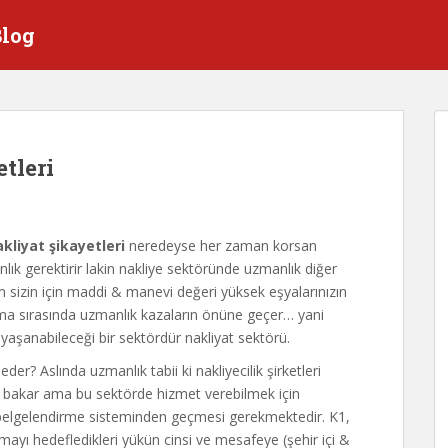
Blog
tleri
kliyat şikayetleri
neredeyse her zaman korsan
nlık gerektirir lakin nakliye sektöründe uzmanlık diğer
sizin için maddi & manevi değeri yüksek eşyalarınızın
ıma sırasında uzmanlık kazaların önüne geçer… yani
 yaşanabileceği bir sektördür nakliyat sektörü.
 eder? Aslında uzmanlık tabii ki nakliyecilik şirketleri
a bakar ama bu sektörde hizmet verebilmek için
K belgelendirme sisteminden geçmesi gerekmektedir. K1,
ayı hedefledikleri yükün cinsi ve mesafeye (şehir içi &