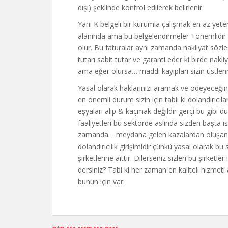
dışı) şeklinde kontrol edilerek belirlenir.
Yani K belgeli bir kurumla çalışmak en az yete
alanında ama bu belgelendirmeler +önemlidir 
olur. Bu faturalar aynı zamanda nakliyat sözle
tutarı sabit tutar ve garanti eder ki birde nakl
ama eğer olursa… maddi kayıpları sizin üstle
Yasal olarak haklarınızı aramak ve ödeyeceğini
en önemli durum sizin için tabii ki dolandırıc
eşyaları alıp & kaçmak değildir gerçi bu gibi du
faaliyetleri bu sektörde aslında sizden başta iste
zamanda… meydana gelen kazalardan oluşan 
dolandırıcılık girişimidir çünkü yasal olarak 
şirketlerine aittir. Dilerseniz sizleri bu şirketl
dersiniz? Tabi ki her zaman en kaliteli hizmet
bunun için var.