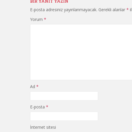
BIR YANIT YAZIN
E-posta adresiniz yayınlanmayacak.
Gerekli alanlar
*
i
Yorum
*
Ad
*
E-posta
*
İnternet sitesi