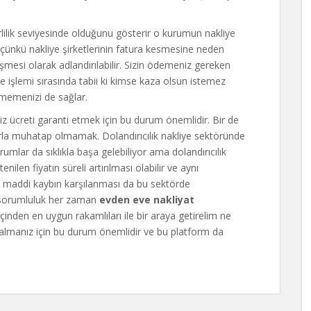
rlilik seviyesinde olduğunu gösterir o kurumun nakliye
çünkü nakliye şirketlerinin fatura kesmesine neden
şmesi olarak adlandırılabilir. Sizin ödemeniz gereken
iye işlemi sırasında tabii ki kimse kaza olsun istemez
nmemenizi de sağlar.
z ücreti garanti etmek için bu durum önemlidir. Bir de
ılarla muhatap olmamak. Dolandırıcılık nakliye sektöründe
rumlar da sıklıkla başa gelebiliyor ama dolandırıcılık
nilen fiyatın süreli artırılması olabilir ve aynı
maddi kaybın karşılanması da bu sektörde
bu sorumluluk her zaman
evden eve nakliyat
er içinden en uygun rakamlıları ile bir araya getirelim ne
i almanız için bu durum önemlidir ve bu platform da