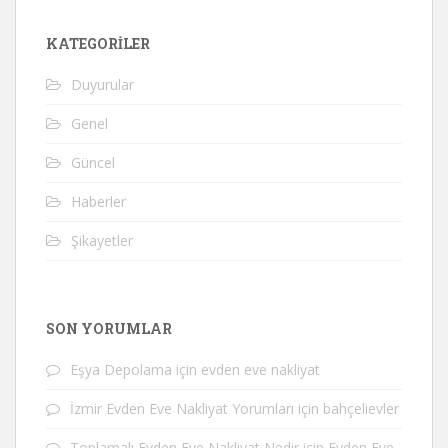
KATEGORILER
Duyurular
Genel
Güncel
Haberler
Şikayetler
SON YORUMLAR
Eşya Depolama
için
evden eve nakliyat
İzmir Evden Eve Nakliyat Yorumları
için
bahçelievler
Toplamalı Evden Eve Nakliyat Nedir
için
Evden Eve