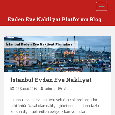
S
TOGGLE
k
i
Evden Eve Nakliyat Platformu Blog
p
t
o
m
a
i
n
c
o
n
İstanbul Evden Eve Nakliyat
t
e
22 Şubat 2019
admin
Genel
n
t
İstanbul evden eve nakliyat sektörü çok problemli bir
sektördür. Yasal olan nakliye şirketlerinden daha fazla
korsan diye tabir edilen belgesiz kamyoncular